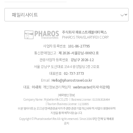
주식회사 파로스트래블아티팩스
PHAROS TRAVELARTIFEX CORP.
사업자 등록번호 :
101-86-27795
통신판매업신고 :
제 2026-서울강남-00692 호
관광사업자 등록번호 :
강남구 2026-12
서울 강남구 도산대로 154-4 광성빌딩 2층 202호
대표번호 :
02-737-3773
Email :
Hello@pharostravel.co.kr
대표 :
이내희
개인정보관리책임자 :
webmaster(이사 이강희)
[태국법인 정보]
Company Name : Mybetterlife.CO.,LTD │Business License : 0115563026484
│Tourism Business License : 11/10895
※본 웹사이트는 2021년 한국관광공사가 주관한 관광기업 혁신바우처 사업의 대형바우처
지원을 통해 제작되었습니다.
Copyright © Pharostravelartifex All rights reserved. Since 2006 무단 전재 및 재배포
금지