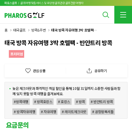
파로스골프
ㅣ 골프여행 맞춤서비스 및 휴양형 골프관광 골프전문 여행사
홈
태국골프
방콕&주변
태국 방콕 자유여행 3박 호텔팩 - 반얀트리 방콕
태국 방콕 자유여행 3박 호텔팩 - 반얀트리 방콕
프리미엄
관심상품
공유하기
늦은 체크아웃과 파격적인 객실 할인을 통해 10월 31일까지 소중한 사람들과 함
께 잊지 못할 방콕 여행을 즐겨보세요.
#방콕여행
# 방콕호캉스
# 호캉스
# 방콕
# 반얀트리 방콕
# 방콕자유여행
# 자유여행
# 레이트체크아웃
# 공항왕복셔틀
요금문의