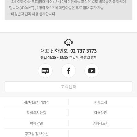
- 4세 이하 아동 무료(침대 쉐어), 5~12세 미만아동 조식은 별도 비용을 지불 하셔야
합니다.(400바트) , 1명의 5~12 세 미만아동은 무료 침대 추가 가능
- 미성년자 단독 이용 불가합니다.
대표 전화번호
02-737-3773
평일 09:30 ~ 18:30
주말 및 공휴일 휴무
고객센터
개인정보처리방침
회사소개
찾아오시는길
이용약관
여행약관
여행자보험
광고성 정보수신