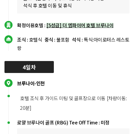
석식 후 호텔 이동 및 휴식
확정이용호텔 :
[5성급] 더 엠파이어 호텔 브루나이
조식 :
호텔식
중식 :
불포함
석식 :
특식:아이로터스 레스토
랑
4일차
브루나이-인천
호텔 조식 후 가이드 미팅 및 골프장으로 이동 [차량이동:
20분]
로얄 브루나이 골프 (RBG) Tee Off Time : 미정