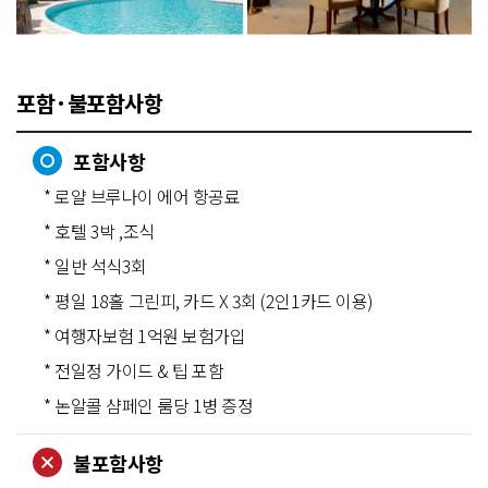
포함·불포함사항
포함사항
* 로얄 브루나이 에어 항공료
* 호텔 3박 ,조식
* 일반 석식3회
* 평일 18홀 그린피, 카드 X 3회 (2인1카드 이용)
* 여행자보험 1억원 보험가입
* 전일정 가이드 & 팁 포함
* 논알콜 샴페인 룸당 1병 증정
불포함사항