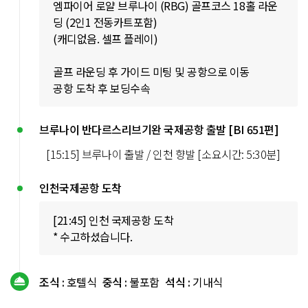
엠파이어 로얄 브루나이 (RBG) 골프코스 18홀 라운
딩 (2인1 전동카트포함)
(캐디없음. 셀프 플레이)
골프 라운딩 후 가이드 미팅 및 공항으로 이동
공항 도착 후 보딩수속
브루나이 반다르스리브기완 국제공항 출발 [BI 651편]
[15:15] 브루나이 출발 / 인천 향발 [소요시간: 5:30분]
인천국제공항 도착
[21:45] 인천 국제공항 도착
* 수고하셨습니다.
조식 :
호텔식
중식 :
불포함
석식 :
기내식