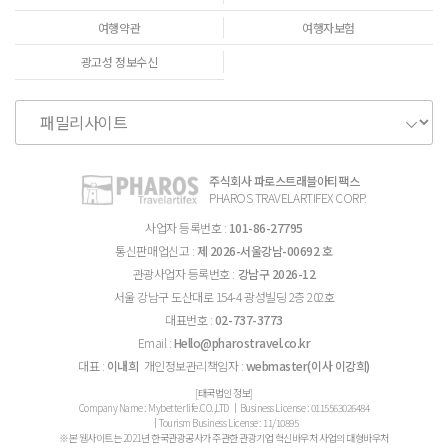
여행약관
여행자보험
광고성 정보수신
주식회사 파로스트래블아티팩스
PHAROS TRAVELARTIFEX CORP.
사업자 등록번호 :
101-86-27795
통신판매업신고 :
제 2026-서울강남-00692 호
관광사업자 등록번호 :
강남구 2026-12
서울 강남구 도산대로 154-4 광성빌딩 2층 202호
대표번호 :
02-737-3773
Email :
Hello@pharostravel.co.kr
대표 :
이내희
개인정보관리책임자 :
webmaster(이사 이강희)
[태국법인 정보]
Company Name : Mybetterlife.CO.,LTD │Business License : 0115563026484
│Tourism Business License : 11/10895
※본 웹사이트는 2021년 한국관광공사가 주관한 관광기업 혁신바우처 사업의 대형바우처