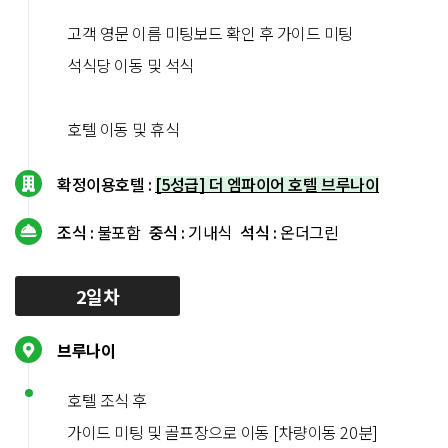
고객 영문 이름 미팅보드 확인 후 가이드 미팅
석식당 이동 및 석식
호텔 이동 및 휴식
확정이용호텔 :
[5성급] 더 엠파이어 호텔 브루나이
조식 :
불포함
중식 :
기내식
석식 :
온더그린
2일차
브루나이
호텔 조식 후
가이드 미팅 및 골프장으로 이동 [차량이동 20분]