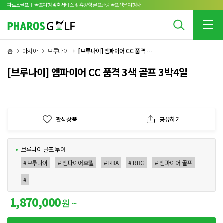
파로스골프
ㅣ 골프여행 맞춤서비스 및 휴양형 골프관광 골프전문 여행사
홈
아시아
브루나이
[브루나이] 엠파이어 CC 품격 3색 골프 3박4일
[브루나이] 엠파이어 CC 품격 3색 골프 3박4일
관심상품
공유하기
브루나이 골프 투어
#브루나이
# 엠파이어호텔
# RBA
# RBG
# 엠파이어 골프
#
1,870,000
원 ~