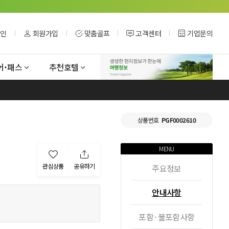
그인
회원가입
맞춤골프
고객센터
기업문의
어˙패스
추천호텔
상품번호
PGF0002610
MENU
관심상품
공유하기
주요정보
안내사항
포함·불포함사항