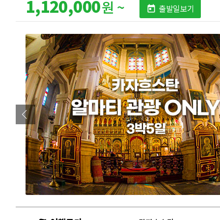
1,120,000
원 ~
출발일보기