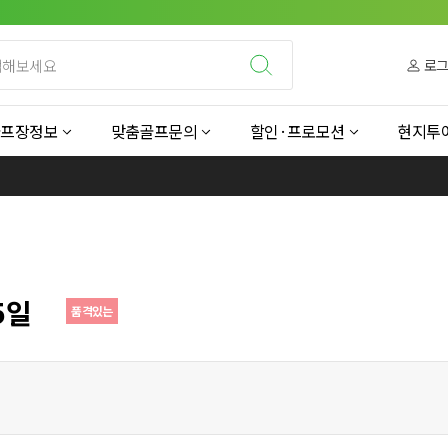
로
골프장정보
맞춤골프문의
할인·프로모션
현지투
5일
품격있는