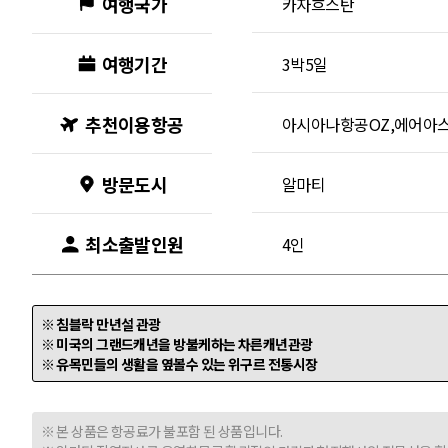
여행국가
카자흐스탄
여행기간
3박5일
추천이용항공
아시아나항공OZ,에어아
방문도시
알마티
최소출발인원
4인
※ 침블락 만년설 관광
※ 미국의 그랜드캐년을 방불케하는 차른캐년관광
※ 유목민들의 생활을 옆볼수 있는 위구르 전통시장
※ 본 상품은 항공료가 불포함 된 상품입니다.