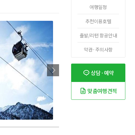
여행일정
추천이용호텔
출발/리턴 항공안내
약관·주의사항
상담·예약
맞춤여행견적