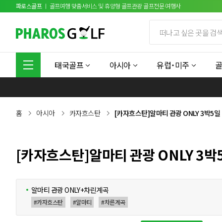
파로스골프
ㅣ 골프여행 맞춤서비스 및 휴양형 골프관광 골프전문 여행사
태국골프
아시아
유럽˙미주
홈
아시아
카자흐스탄
[카자흐스탄]알마티 관광 ONLY 3박5일
[카자흐스탄]알마티 관광 ONLY 3박
알마티 관광 ONLY+차린계곡
#카자흐스탄
#알마티
#차른계곡