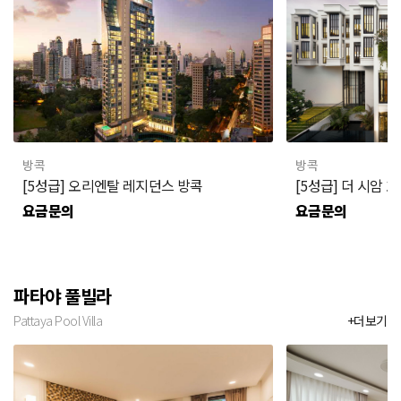
방콕
방콕
[5성급] 오리엔탈 레지던스 방콕
[5성급] 더 시암 
요금문의
요금문의
파타야 풀빌라
Pattaya Pool Villa
+더보기