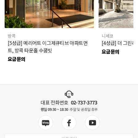
방콕
니세코
[5성급] 메리어트 이그제큐티브 아파트먼
[4성급] 더 그린
트, 방콕 타운홀 수쿰빗
요금문의
요금문의
대표 전화번호
02-737-3773
평일 09:30 ~ 18:30
주말 및 공휴일 휴무