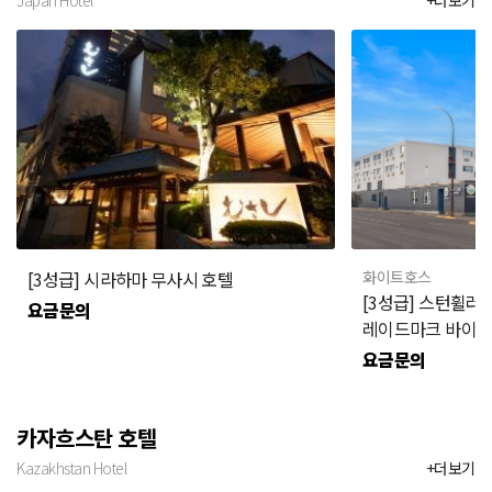
Japan Hotel
+더보기
[3성급] 시라하마 무사시 호텔
화이트호스
[3성급] 스턴휠러
요금문의
레이드마크 바이 
요금문의
카자흐스탄 호텔
Kazakhstan Hotel
+더보기