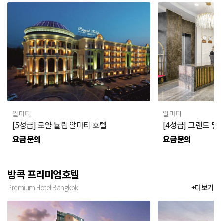
알마티
알마티
[5성급] 로얄 튤립 알마티 호텔
[4성급] 그랜드 밀
요금문의
요금문의
방콕 프리미엄호텔
Premium Hotel Bangkok
+더보기