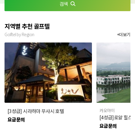
검색
지역별 추천 골프텔
Golftel by Region
+더보기
[3성급] 시라하마 무사시 호텔
카오야이
[4성급]로얄 힐스 
요금문의
요금문의