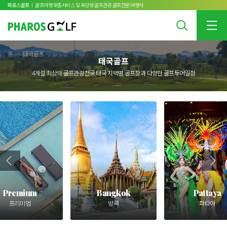
파로스골프
ㅣ 골프여행 맞춤서비스 및 휴양형 골프관광 골프전문 여행사
홈
태국골프
태국골프
4계절 최상의 골프관광천국 태국 지역별 골프장과 다양한 골프투어일정
Premium
Bangkok
Pattaya
프리미엄
방콕
파타야