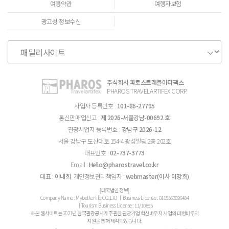
여행약관
여행자보험
광고성 정보수신
주식회사 파로스트래블아티팩스
PHAROS TRAVELARTIFEX CORP.
사업자 등록번호 :
101-86-27795
통신판매업신고 :
제 2026-서울강남-00692 호
관광사업자 등록번호 :
강남구 2026-12
서울 강남구 도산대로 154-4 광성빌딩 2층 202호
대표번호 :
02-737-3773
Email :
Hello@pharostravel.co.kr
대표 :
이내희
개인정보관리책임자 :
webmaster(이사 이강희)
[태국법인 정보]
Company Name : Mybetterlife.CO.,LTD │Business License : 0115563026484
│Tourism Business License : 11/10895
※본 웹사이트는 2021년 한국관광공사가 주관한 관광기업 혁신바우처 사업의 대형바우처
지원을 통해 제작되었습니다.