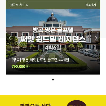
기
방콕 타나시티
방콕 써밋윈드밀
파타야 랴용 그린밸리
바로가기
바로가기
바로가기
경제적인
[방콕] 타나시티 골프텔 3박5일
[방콕] 명문 써밋윈드밀 골프텔 4박6일
[파타야] 라용,실키오크 골프텔 3박5일
420,000
790,000
600,000
원 ~
원 ~
원 ~