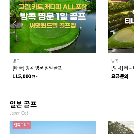
방콕
방콕
[태국] 방콕 명문 일일골프
115,000
요금문의
원 ~
일본 골프
Japan Golf
만족도최고