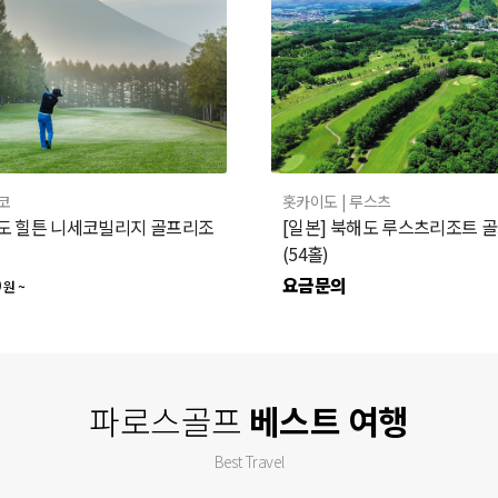
세코
홋카이도
| 루스츠
해도 힐튼 니세코빌리지 골프리조
[일본] 북해도 루스츠리조트 골
(54홀)
0
요금문의
원 ~
파로스골프
베스트 여행
Best Travel