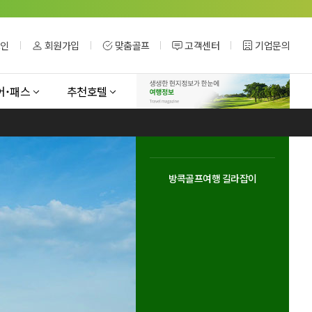
그인
회원가입
맞춤골프
고객센터
기업문의
어˙패스
추천호텔
방콕골프여행 길라잡이