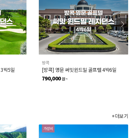
방콕
 3박5일
[방콕] 명문 써밋윈드밀 골프텔 4박6일
790,000
원 ~
+더보기
가성비