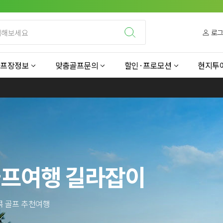
로
골프장정보
맞춤골프문의
할인·프로모션
현지투
골프여행 길라잡이
콕 골프 추천여행