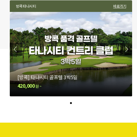
가기
방콕 타나시티
방콕 써밋윈드밀
바로가기
바로가
[방콕] 타나시티 골프텔 3박5일
[방콕] 명문 써밋윈드밀 골프텔 4박6일
420,000
790,000
원 ~
원 ~