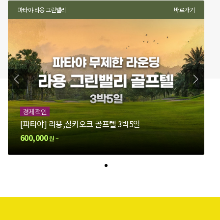
방콕 써밋윈드밀
파타야 랴용 그린밸리
바로가기
바로가기
파
경제적인
[방콕] 명문 써밋윈드밀 골프텔 4박6일
[파타야] 라용,실키오크 골프텔 3박5일
790,000
600,000
원 ~
원 ~