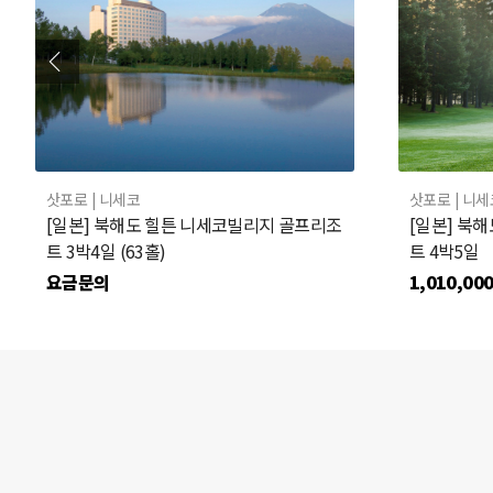
삿포로
| 니세코
삿포로
| 니
[일본] 북해도 힐튼 니세코빌리지 골프리조
[일본] 북
트 3박4일 (63홀)
트 4박5일
요금문의
1,010,00