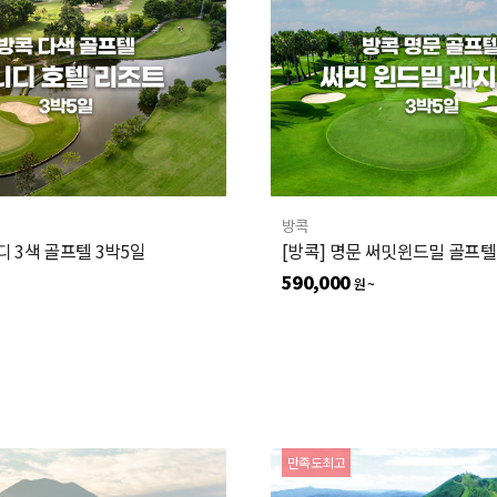
방콕
[방콕] 티니디 3색 골프텔 3박5일
[방콕] 명문 써밋윈드밀 골프텔
590,000
원 ~
만족도최고