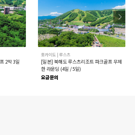
홋카이도
| 루스츠
프 2박 3일
[일본] 북해도 루스츠리조트 파크골프 무제
한 라운딩 (4일 / 5일)
요금문의