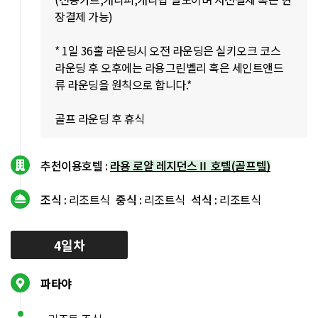
장결제 가능)
* 1일 36홀 라운딩시 오전 라운딩은 실키오크 코스
라운딩 후 오후에는 라용그린벨리 혹은 세인트앤드
류 라운딩을 원칙으로 합니다.*
골프 라운딩 후 휴식
추천이용호텔 :
라용 로얄 레지던스Ⅱ 호텔(골프텔)
조식 :
리조트식
중식 :
리조트식
석식 :
리조트식
4일차
파타야