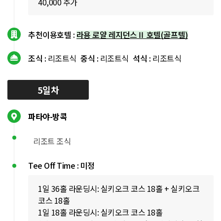
40,000 추가
추천이용호텔 :
라용 로얄 레지던스Ⅱ 호텔(골프텔)
조식 :
리조트식
중식 :
리조트식
석식 :
리조트식
5일차
파타야-방콕
리조트 조식
Tee Off Time : 미정
1일 36홀 라운딩시: 실키오크 코스 18홀 + 실키오크
코스 18홀
1일 18홀 라운딩시: 실키오크 코스 18홀