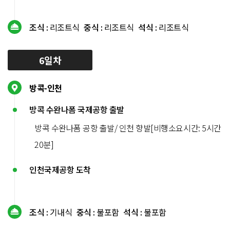
조식 :
리조트식
중식 :
리조트식
석식 :
리조트식
6일차
방콕-인천
방콕 수완나폼 국제공항 출발
방콕 수완나폼 공항 출발/ 인천 향발[비행소요시간: 5시간
20분]
인천국제공항 도착
조식 :
기내식
중식 :
불포함
석식 :
불포함