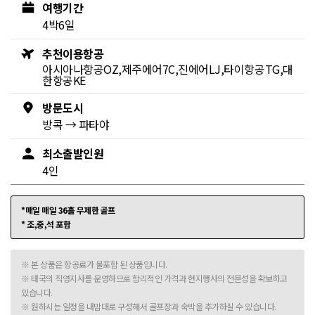
여행기간
4박6일
추천이용항공
아시아나항공OZ,제주에어7C,진에어LJ,타이항공TG,대
한항공KE
방문도시
방콕
→
파타야
최소출발인원
4인
*매일 매일 36홀 무제한 골프
* 조,중,석 포함
※ 본 상품은 항공료가 불포함 된 상품입니다.
※ 태국의 직영지사를 운영하므로 합리적인 가격과 현지행사의 전문성을 확보하고
있습니다.
※ 원하시는 일정을 내맘대로 구성해서 골프장과 숙박을 추가하실 수 있습니다.