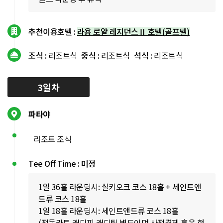
추천이용호텔 :
라용 로얄 레지던스Ⅱ 호텔(골프텔)
조식 :
리조트식
중식 :
리조트식
석식 :
리조트식
3일차
파타야
리조트 조식
Tee Off Time : 미정
1일 36홀 라운딩시: 실키오크 코스 18홀 + 세인트앤
드류 코스 18홀
1일 18홀 라운딩시: 세인트앤드류 코스 18홀
(전동카트,캐디피,캐디팁 별도이며 사전결제 혹은 현