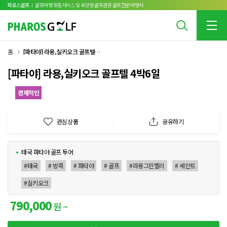
파로스골프
ㅣ 골프여행 맞춤서비스 및 휴양형 골프관광 골프전문 여행사
홈
[파타야] 라용,실키오크 골프텔 4박6일
[파타야] 라용,실키오크 골프텔 4박6일
경제적인
관심상품
공유하기
태국 파타야 골프 투어
#태국
# 방콕
# 파타야
# 골프
#라용그린벨리
# 세인트
#실키오크
790,000
원 ~