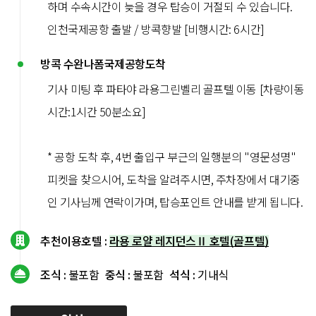
하며 수속시간이 늦을 경우 탑승이 거절되 수 있습니다.
인천국제공항 출발 / 방콕향발 [비행시간: 6시간]
방콕 수완나폼국제공항도착
기사 미팅 후 파타야 라용그린벨리 골프텔 이동 [차량이동
시간:1시간 50분소요]
* 공항 도착 후, 4번 출입구 부근의 일행분의 "영문성명"
피켓을 찾으시어, 도착을 알려주시면, 주차장에서 대기중
인 기사님께 연락이가며, 탑승포인트 안내를 받게 됩니다.
추천이용호텔 :
라용 로얄 레지던스Ⅱ 호텔(골프텔)
조식 :
불포함
중식 :
불포함
석식 :
기내식