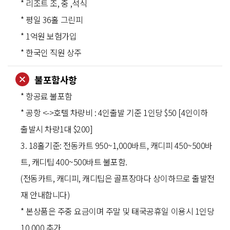
* 리조트 조, 중 ,석식
* 평일 36홀 그린피
* 1억원 보험가입
* 한국인 직원 상주
불포함사항
* 항공료 불포함
* 공항 <->호텔 차량비 : 4인출발 기준 1인당 $50 [4인이하
출발시 차량1대 $200]
3. 18홀기준: 전동카트 950~1,000바트, 캐디피 450~500바
트, 캐디팁 400~500바트 불포함.
(전동카트, 캐디피, 캐디팁은 골프장마다 상이하므로 출발전
재 안내합니다)
* 본상품은 주중 요금이며 주말 및 태국공휴일 이용시 1인당
10,000 추가