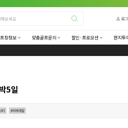
로
골프장정보
맞춤골프문의
할인·프로모션
현지투
3박5일
시티
#리버데일