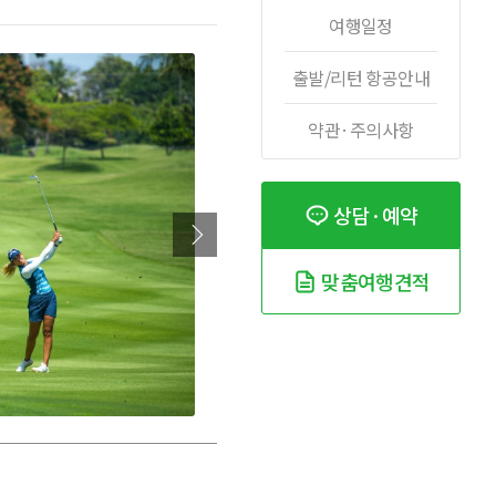
여행일정
출발/리턴 항공안내
약관·주의사항
상담·예약
맞춤여행견적