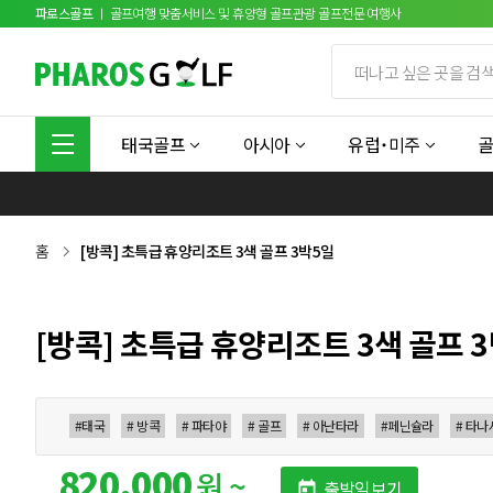
파로스골프
ㅣ 골프여행 맞춤서비스 및 휴양형 골프관광 골프전문 여행사
태국골프
아시아
유럽˙미주
홈
[방콕] 초특급 휴양리조트 3색 골프 3박5일
[방콕] 초특급 휴양리조트 3색 골프 
#태국
# 방콕
# 파타야
# 골프
# 아난타라
#페닌슐라
# 타나
820,000
원 ~
출발일보기