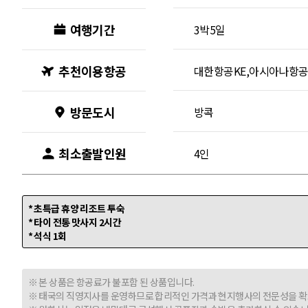
여행기간
3박5일
추천이용항공
대한항공KE,아시아나항공
방문도시
방콕
최소출발인원
4인
* 초특급 휴양 리조트 투숙
* 타이 전통 맛사지 2시간
* 석식 1회
※ 본 상품은 항공료가 불포함 된 상품입니다.
※ 태국의 직영지사를 운영하므로 합리적인 가격과 현지행사의 전문성을 확