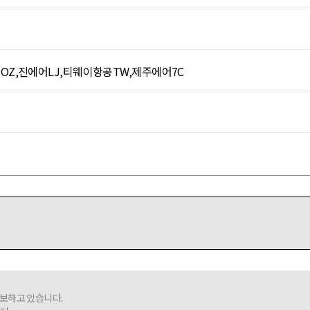
OZ,진에어LJ,티웨이항공TW,제주에어7C
보하고 있습니다.