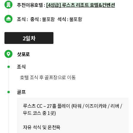
추천이용호텔 :
[4성급] 루스츠 리조트 호텔&컨벤션
조식 :
중식 :
불포함
석식 :
불포함
2일차
삿포로
조식
호텔 조식 후 골프장으로 이동
골프
루스츠 CC – 27홀 플레이 (타워 / 이즈미카와 / 리버 /
우드 코스 중 1곳)
자유 석식 및 온천욕