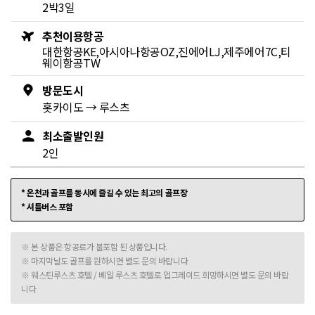
2박3일
추천이용항공
대한항공KE,아시아나항공OZ,진에어LJ,제주에어7C,티
웨이항공TW
방문도시
홋카이도
→
루스츠
최소출발인원
2인
* 온천과 골프를 동시에 즐길 수 있는 최고의 골프장
* 셔틀버스 포함
※ 본 상품은 항공료가 불포함 된 상품입니다.
※ 마지막날도 골프를 원하시면 별도 문의 바랍니다
※ 웨스틴루스츠 호텔 / 베일 루스츠 호텔로 업그레이드 희망하시면 별도 문의 바랍
니다