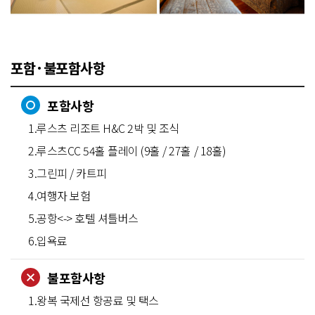
포함·불포함사항
포함사항
1.루스츠 리조트 H&C 2박 및 조식
2.루스츠CC 54홀 플레이 (9홀 / 27홀 / 18홀)
3.그린피 / 카트피
4.여행자 보험
5.공항<-> 호텔 셔틀버스
6.입욕료
불포함사항
1.왕복 국제선 항공료 및 택스