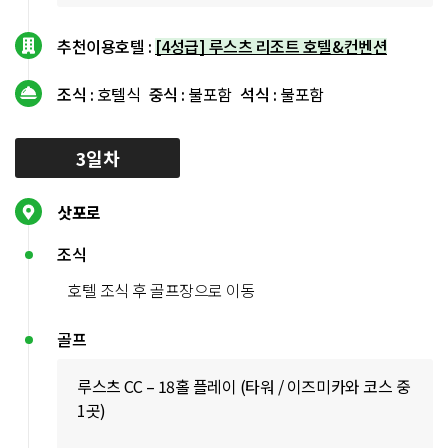
추천이용호텔 :
[4성급] 루스츠 리조트 호텔&컨벤션
조식 :
호텔식
중식 :
불포함
석식 :
불포함
3일차
삿포로
조식
호텔 조식 후 골프장으로 이동
골프
루스츠 CC – 18홀 플레이 (타워 / 이즈미카와 코스 중
1곳)