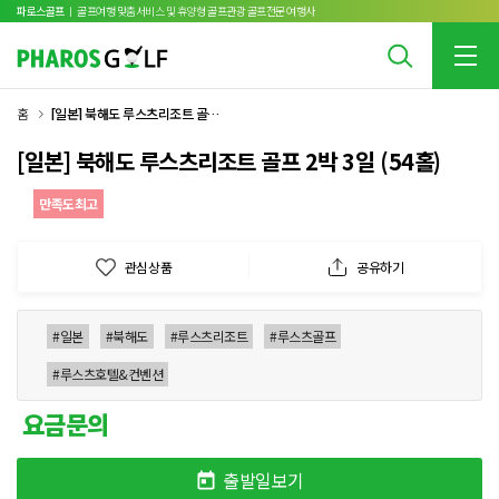
파로스골프
ㅣ 골프여행 맞춤서비스 및 휴양형 골프관광 골프전문 여행사
홈
[일본] 북해도 루스츠리조트 골프 2박 3일 (54홀)
[일본] 북해도 루스츠리조트 골프 2박 3일 (54홀)
만족도최고
관심상품
공유하기
#일본
#북해도
#루스츠리조트
#루스츠골프
#루스츠호텔&컨벤션
요금문의
출발일보기