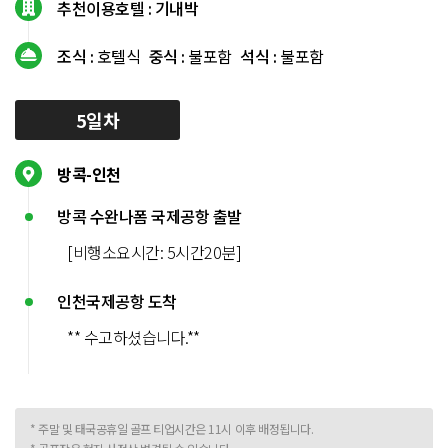
추천이용호텔 :
기내박
조식 :
호텔식
중식 :
불포함
석식 :
불포함
5일차
방콕-인천
방콕 수완나폼 국제공항 출발
[비행소요시간: 5시간20분]
인천국제공항 도착
** 수고하셨습니다.**
* 주말 및 태국공휴일 골프 티업시간은 11시 이후 배정됩니다.