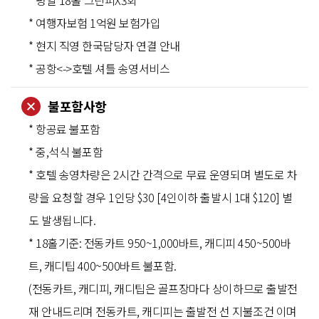
* 평일 18홀 그린피X3회
* 여행자보험 1억원 보험가입
* 현지 직영 한국담당자 연결 안내
* 공항<->호텔 셔틀 송영서비스
불포함사항
* 항공료 불포함
* 중,석식 불포함
* 호텔 송영차량은 2시간 간격으로 무료 운영되며 별도로 차
량을 요청할 경우 1인당 $30 [4인이하 출발시 1대 $120] 별
도 발생됩니다.
* 18홀기준: 전동카트 950~1,000바트, 캐디피 450~500바
트, 캐디팁 400~500바트 불포함.
(전동카트, 캐디피, 캐디팁은 골프장마다 상이하므로 출발전
재 안내드리며 전동카트, 캐디피는 출발전 선 지불조건 이며