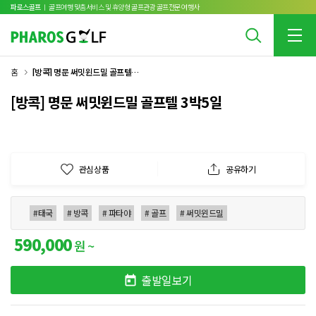
파로스골프
ㅣ 골프여행 맞춤서비스 및 휴양형 골프관광 골프전문 여행사
홈
[방콕] 명문 써밋윈드밀 골프텔 3박5일
[방콕] 명문 써밋윈드밀 골프텔 3박5일
관심상품
공유하기
#태국
# 방콕
# 파타야
# 골프
# 써밋윈드밀
590,000
원 ~
출발일보기