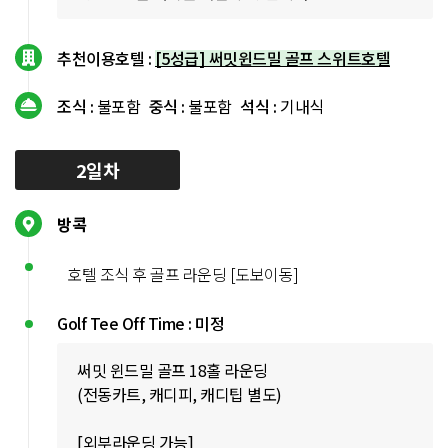
추천이용호텔 :
[5성급] 써밋윈드밀 골프 스위트호텔
조식 :
불포함
중식 :
불포함
석식 :
기내식
2일차
방콕
호텔 조식 후 골프 라운딩 [도보이동]
Golf Tee Off Time : 미정
써밋 윈드밀 골프 18홀 라운딩
(전동카트, 캐디피, 캐디팁 별도)
[외부라운딩 가능]