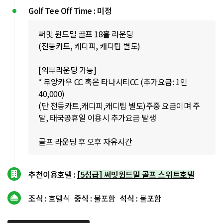
Golf Tee Off Time : 미정
써밋 윈드밀 골프 18홀 라운딩
(전동카트, 캐디피, 캐디팁 별도)
[외부라운딩 가능]
* 무앙카우 CC 혹은 타나시티CC (추가요금: 1인
40,000)
(단 전동카트,캐디피,캐디팁 별도)주중 요금이며 주
말, 태국공휴일 이용시 추가요금 발생
골프 라운딩 후 오후 자유시간
추천이용호텔 :
[5성급] 써밋윈드밀 골프 스위트호텔
조식 :
호텔식
중식 :
불포함
석식 :
불포함