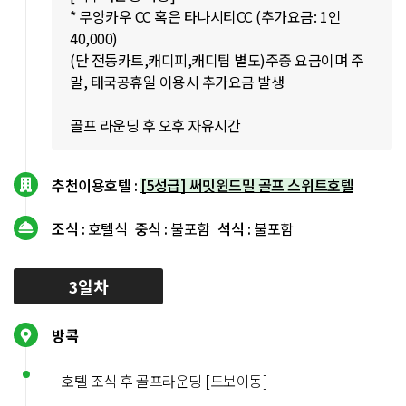
* 무앙카우 CC 혹은 타나시티CC (추가요금: 1인
40,000)
(단 전동카트,캐디피,캐디팁 별도)주중 요금이며 주
말, 태국공휴일 이용시 추가요금 발생
골프 라운딩 후 오후 자유시간
추천이용호텔 :
[5성급] 써밋윈드밀 골프 스위트호텔
조식 :
호텔식
중식 :
불포함
석식 :
불포함
3일차
방콕
호텔 조식 후 골프라운딩 [도보이동]